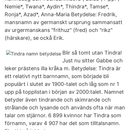
Nemie*, Twana*, Aydin*, Thindra*, Tamse*,
Ronja*, Azad*, Anna-Maria Betydelse: Fredrik,
mansnamn av germanskt ursprung sammansatt
av urgermanskans "frithuz" (fred) och "rikz"
(härskare), se ockå Erik.
Blir så tomt utan Tindra!
Just nu sitter Gabbe och
leker prästens illa kråka m. Betydelse: Tindra är
ett relativt nytt barnnamn, som började bli
populärt i slutet av 1900-talet och låg som nr 1
upp på topplistan i början av 2000:talet. Namnet
betyder även tindrande och skimrande och
strålande och lysande och används ofta när man
talar om stjärnor. 6 899 kvinnor har Tindra som
förnamn, varav 4 907 har det som tilltalsnamn.