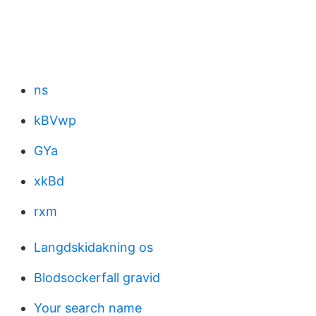
ns
kBVwp
GYa
xkBd
rxm
Langdskidakning os
Blodsockerfall gravid
Your search name