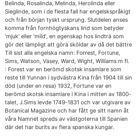
Belinda, Rosalinda, Melinda, Herolinda eller
Sieglinde, som i de flesta fall har engelskspråkigt
och från början tyskt ursprung. Slutdelen anses
komma från fornhögtyskans lind som betyder
'mjuk' eller 'mild', en egenskap hos lindträ som
gör det lämpligt att göra sköldar av då det bättre
Till sist alla engelska namn: Forrest, Fortune,
Sims, Watson, Vasey, Ward, Wight, Williams m fl.
: Forest var en berömd skotsk insamlare som
reste till Yunnan i sydvästra Kina från 1904 till sin
död (under en resa) 1932, Fortune var en
berömd skotsk insamlare i Kina i mitten av 1800-
talet, J.Sims levde 1749-1831 och var utgivare av
Botanical Magazine och har fått ge sitt namn åt
våra Namnet spreds av västgoterna till Spanien
där det har burits av flera spanska kungar.